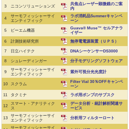
共焦点レーザー顕微鏡のご案
3
ニコンソリューションズ
内
サーモフィッシャーサイ
ラボ消耗品Summerキャンペ
4
エンティフィック
ーン
Guava® Muse™ セルアナラ
5
ビーエム機器
イザー
6
計測技術研究所
無停電電源装置（ＵＰＳ）
7
日立ハイテク
DNAシーケンサーDS3000
8
シュレーディンガー
分子モデリングソフトウェア
サーモフィッシャーサイ
9
紫外可視分光光度計
エンティフィック
Filter Vial 30％OFFキャンペ
10
スクラム
ーン
11
タクミナ
ラボ用ポンプのサブスク
スマート・アナリティク
データ分析・統計解析関連サ
12
ス
ービス
サーモフィッシャーサイ
13
分析用フィルターロート
エンティフィック
サーモフィッシャーサイ