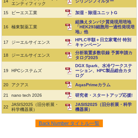
14
シリンジフィルター
エンティフィック
15
ピーエス工業
加湿・除湿ユニットG
組換えタンパク質発現用培地
16
極東製薬工業
「HEK293細胞用一過性発現培
地」他
HPLC半額＋日立家電付 特別
17
ジーエルサイエンス
キャンペーン
分析装置多数収録 予算申請カ
18
ジーエルサイエンス
タログ2025
DGX Spark、水冷ワークステ
19
HPCシステムズ
ーション、HPC製品総合カタ
ログ
20
アクアス
AqasPrimeカラム
21
nano tech 2026
研究者・スタートアップ応援!
JASIS2025（旧分析展・
JASIS2025（旧分析展・科学
22
科学機器展）
機器展）
Back Number タイトル一覧